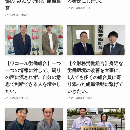
部の“みんなで創る”組織運
る状況にしたい。
営
2024年8月2日
2026年8月5日
【ワコール労働組合】一つ
【全財務労働組合】身近な
一つの情報に対して、周り
労働環境の改善を大事に、
の声に流されず、自分の意
1人でも多くの組合員に寄
思で判断できる人を増やし
り添った組織活動に繋げて
たい。
いきたい。
2024年7月17日
2024年6月25日