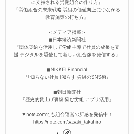
に支持される労働組合の作り方』
『労働組合の未来戦略 労組の価値向上につながる
教育施策の打ち方』
＜メディア掲載＞
◼︎日本経済新聞社
『​​​​団体契約を活用して労組主導で社員の成長を支
援 デジタルを駆使して新しい組合像を発信する』
◼︎NIKKEI Financial
『｢知らない社員｣減らす 労組のSNS術』
◼︎朝日新聞社
『歴史的賃上げ裏腹 悩む労組 アプリ活用』
▼note.comでも組合運営の所感を発信中！
https://note.com/sasaki_takahiro