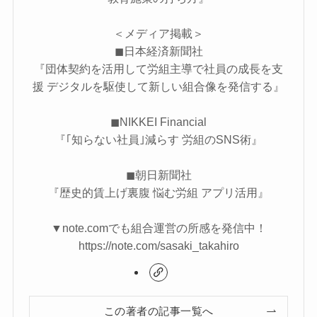
＜メディア掲載＞
◼︎日本経済新聞社
『​​​​団体契約を活用して労組主導で社員の成長を支
援 デジタルを駆使して新しい組合像を発信する』
◼︎NIKKEI Financial
『｢知らない社員｣減らす 労組のSNS術』
◼︎朝日新聞社
『歴史的賃上げ裏腹 悩む労組 アプリ活用』
▼note.comでも組合運営の所感を発信中！
https://note.com/sasaki_takahiro
この著者の記事一覧へ