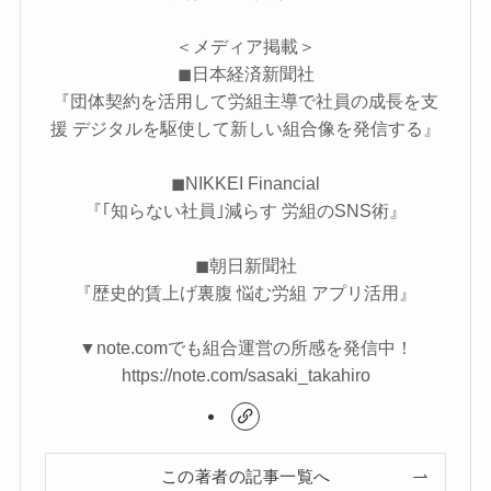
＜メディア掲載＞
◼︎日本経済新聞社
『​​​​団体契約を活用して労組主導で社員の成長を支
援 デジタルを駆使して新しい組合像を発信する』
◼︎NIKKEI Financial
『｢知らない社員｣減らす 労組のSNS術』
◼︎朝日新聞社
『歴史的賃上げ裏腹 悩む労組 アプリ活用』
▼note.comでも組合運営の所感を発信中！
https://note.com/sasaki_takahiro
この著者の記事一覧へ