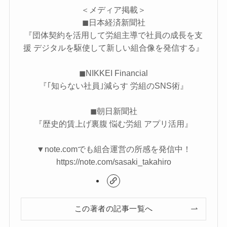
＜メディア掲載＞
◼︎日本経済新聞社
『​​​​団体契約を活用して労組主導で社員の成長を支
援 デジタルを駆使して新しい組合像を発信する』
◼︎NIKKEI Financial
『｢知らない社員｣減らす 労組のSNS術』
◼︎朝日新聞社
『歴史的賃上げ裏腹 悩む労組 アプリ活用』
▼note.comでも組合運営の所感を発信中！
https://note.com/sasaki_takahiro
この著者の記事一覧へ